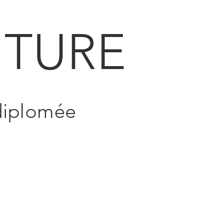
TURE
 diplomée