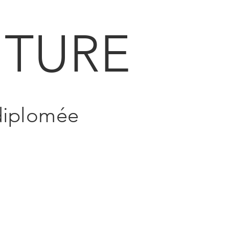
TURE
 diplomée