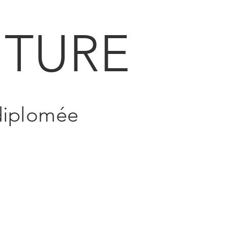
TURE
 diplomée