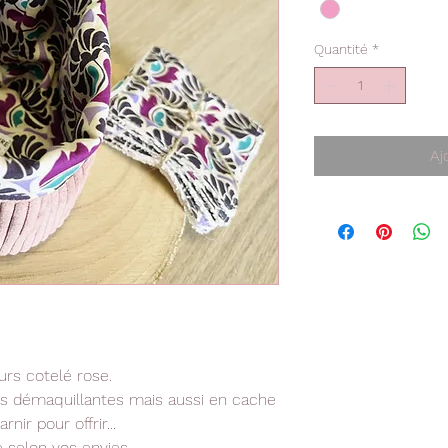
Quantité
*
Aj
ours cotelé rose.
tes démaquillantes mais aussi en cache
nir pour offrir...
e selon vos envies.