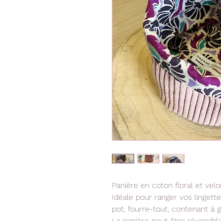
Panière en coton floral et vel
Idéale pour ranger vos linget
pot, fourre-tout, contenant à gar
La panière peut être réversibl