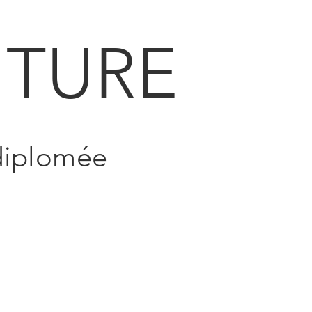
TURE
 diplomée