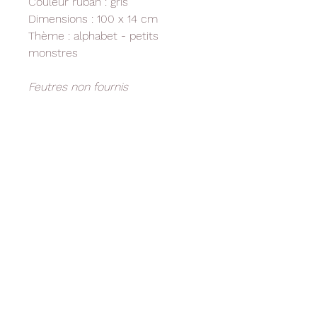
Couleur ruban : gris
Dimensions : 100 x 14 cm
Thème : alphabet - petits
monstres
Feutres non fournis
Livraison
Paiement sécurisé
Livraison
offerte
Par CB, Mastercard, Visa
rapide
dès 50€ d'achat
48-72h par la poste
RUBRIQUES
INFOS UTILES
RESEAUX
Retouches
Avis clients
Facebook