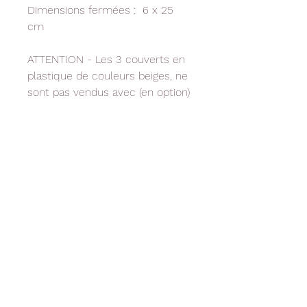
Dimensions fermées : 6 x 25
cm
ATTENTION - Les 3 couverts en
plastique de couleurs beiges, ne
sont pas vendus avec (en option)
Livraison
Paiement sécurisé
Livraison
offerte
Par CB, Mastercard, Visa
rapide
dès 50€ d'achat
48-72h par la poste
RUBRIQUES
INFOS UTILES
RESEAUX