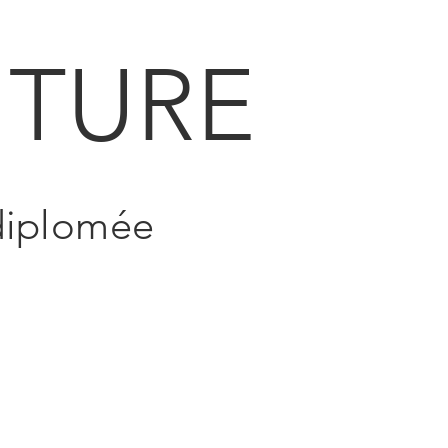
TURE
 diplomée