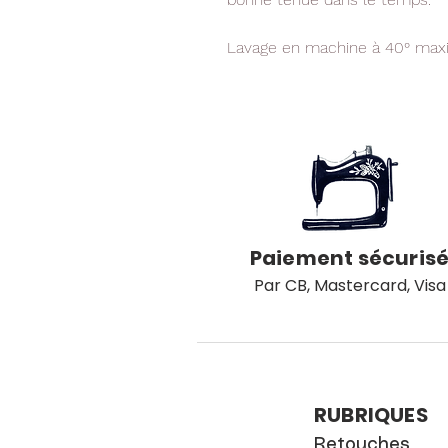
Lavage en machine à 40° ma
Paiement sécuris
Par CB, Mastercard, Visa
RUBRIQUES
Retouches