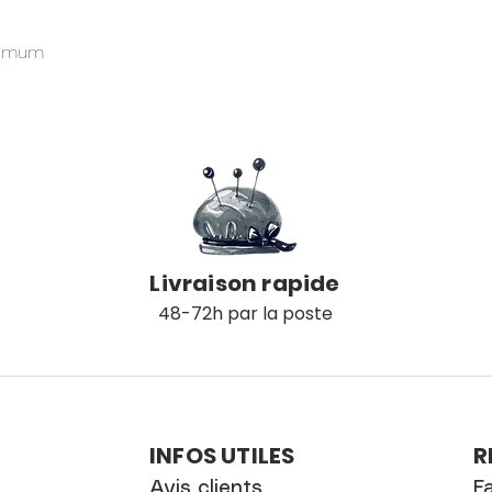
ximum
é
Livraison rapide
48-72h par la poste
INFOS UTILES
R
Avis clients
F