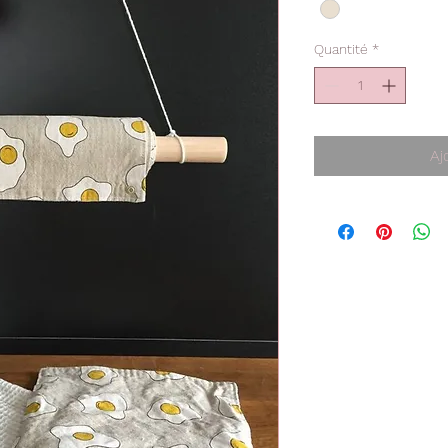
Quantité
*
Aj