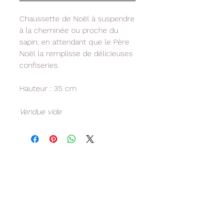
Chaussette de Noël à suspendre
à la cheminée ou proche du
sapin, en attendant que le Père
Noël la remplisse de délicieuses
confiseries.
Hauteur : 35 cm
Vendue vide
Livraison
Paiement sécurisé
Livraison
offerte
Par CB, Mastercard, Visa