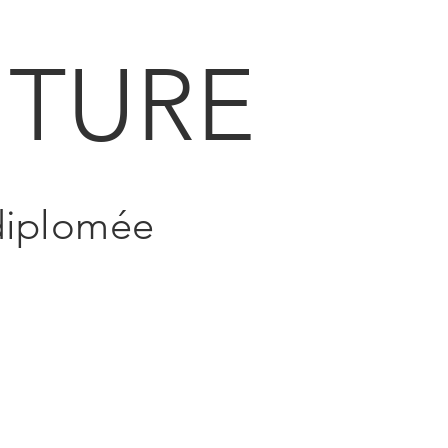
TURE
 diplomée