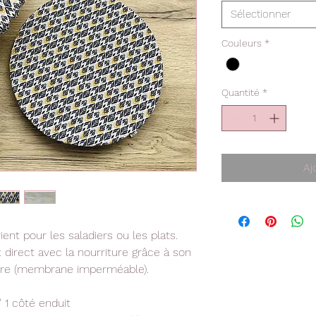
Sélectionner
Couleurs
*
Quantité
*
Aj
ent pour les saladiers ou les plats.
 direct avec la nourriture grâce à son
taire (membrane imperméable).
/ 1 côté enduit