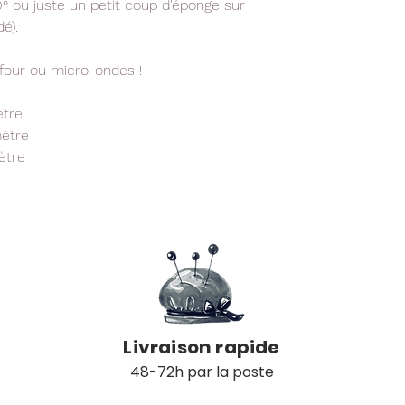
° ou juste un petit coup d'éponge sur
é).
our ou micro-ondes !
ètre
mètre
ètre
é
Livraison rapide
48-72h par la poste