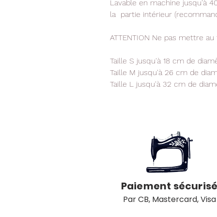
Lavable en machine jusqu'à 40
la partie intérieur (recommand
ATTENTION Ne pas mettre au f
Taille S jusqu'à 18 cm de diam
Taille M jusqu'à 26 cm de dia
Taille L jusqu'à 32 cm de diam
Paiement sécuris
Par CB, Mastercard, Visa